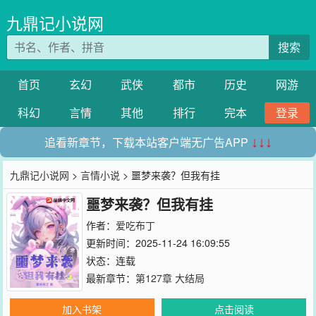
九鼎记小说网
搜索
首页
玄幻
武侠
都市
历史
网游
科幻
言情
其他
排行
完本
登录
追看新章节，下载本站客户端无广告APP
↓↓↓
九鼎记小说网
>
言情小说
> 噩梦来袭？但我有挂
噩梦来袭？但我有挂
作者：
爱吃布丁
更新时间：2025-11-24 16:09:55
状态：连载
最新章节：
第127章 大结局
加入书架
点击阅读