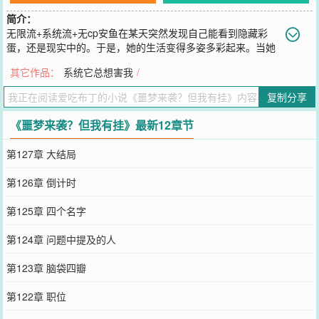
简介：
无限流+系统流+无cp安鱼在某天突然发现自己能看到隐藏彩
蛋，还是现实中的。于是，她的生活变得多姿多彩起来。当她
的能力在《噩梦来袭》这款充满神秘色彩的游戏中同样能够使用后，
其它作品：
系统它总想害我
/
她更满意了。如果不是现实中忽然出现游戏里存在的东西，她会更加
满意。“开挂的人生不需要解释。”这成了众人对安鱼的形容。安鱼：
复制分享
“噩梦来袭？不怕，我有挂！”
您要是觉得《
噩梦来袭？但我有挂
》还不错的话请不要忘记向您QQ群
《噩梦来袭？但我有挂》最新12章节
和微博微信里的朋友推荐哦！
第127章 大结局
第126章 倒计时
第125章 四个名字
第124章 问题中提及的人
第123章 脑袋四瓣
第122章 职位