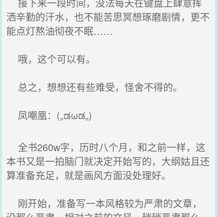
接下来一段时间，没法每天在键盘上肆意挥
洒辛勤的汗水，也不能苦思冥想琢磨剧情，更不
能点灯熬油彻夜不眠……
哦，这个可以有。
总之，想想还有些难受，怪舍不得的。
凤嘲凰：(„ಡωಡ„)
全书260w字，历时八个月，和之前一样，这
本书又是一拍脑门就决定开始写的，大纲姑且还
算准备充足，就是画风方面没处理好。
刚开始，准备写一本风格较为严肃的文章，