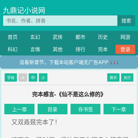
九鼎记小说网
搜索
首页
玄幻
武侠
都市
历史
网游
科幻
言情
其他
排行
完本
登录
追看新章节，下载本站客户端无广告APP
↓↓↓
字体
大
中
小
换手
关灯
完本感言-《仙不是这么修的》
上一章
目录
存书签
下一章
又双叒叕完本了！