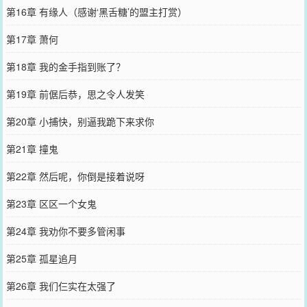
第16章 有缘人（感谢‘黑舌糖’的盟主打赏）
第17章 萧何
第18章 我的金手指到账了？
第19章 前倨后恭，思之令人发笑
第20章 小捕快，别逼我跪下来求你
第21章 撞鬼
第22章 然后呢，你倒是接着说呀
第23章 区区一个女鬼
第24章 我劝你不要多管闲事
第25章 孤星追月
第26章 我们仨实在太强了