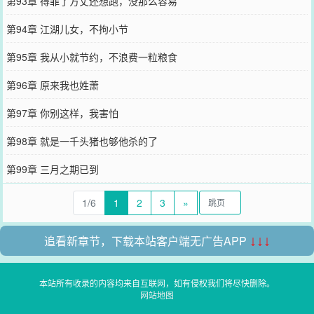
第93章 得罪了方丈还想跑，没那么容易
第94章 江湖儿女，不拘小节
第95章 我从小就节约，不浪费一粒粮食
第96章 原来我也姓萧
第97章 你别这样，我害怕
第98章 就是一千头猪也够他杀的了
第99章 三月之期已到
1/6
1
2
3
»
追看新章节，下载本站客户端无广告APP
↓↓↓
本站所有收录的内容均来自互联网，如有侵权我们将尽快删除。
网站地图