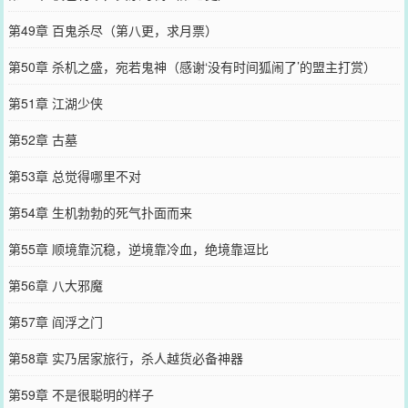
第49章 百鬼杀尽（第八更，求月票）
第50章 杀机之盛，宛若鬼神（感谢‘没有时间狐闹了’的盟主打赏）
第51章 江湖少侠
第52章 古墓
第53章 总觉得哪里不对
第54章 生机勃勃的死气扑面而来
第55章 顺境靠沉稳，逆境靠冷血，绝境靠逗比
第56章 八大邪魔
第57章 阎浮之门
第58章 实乃居家旅行，杀人越货必备神器
第59章 不是很聪明的样子