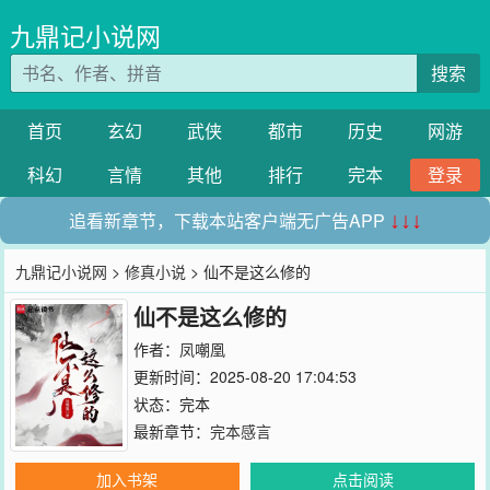
九鼎记小说网
搜索
首页
玄幻
武侠
都市
历史
网游
科幻
言情
其他
排行
完本
登录
追看新章节，下载本站客户端无广告APP
↓↓↓
九鼎记小说网
>
修真小说
> 仙不是这么修的
仙不是这么修的
作者：
凤嘲凰
更新时间：2025-08-20 17:04:53
状态：完本
最新章节：
完本感言
加入书架
点击阅读