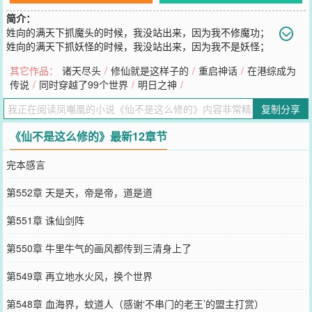
简介：
姓向的满天下抓魔头的时候，我没站出来，因为我不修魔功；
姓向的满天下抓妖怪的时候，我没站出来，因为我不是妖怪；
姓向的满天下抓剑修的时候，没人站出来为我们说话，因为他们不是
其它作品：
诸天尽头
/
修仙就是这样子的
/
重启神话
/
在港综成为
剑修；姓向的满……他不抓人了，天下太平了。——《XX狱中随笔》
传说
/
同时穿越了99个世界
/
明日之神
/
您要是觉得《
仙不是这么修的
》还不错的话请不要忘记向您QQ群和微
博微信里的朋友推荐哦！
复制分享
《仙不是这么修的》最新12章节
完本感言
第552章 天是天，帝是帝，道是道
第551章 诛仙剑阵
第550章 牛里牛气的画风都传到三清身上了
第549章 再立地水火风，换个世界
第548章 血海界，蚊道人（感谢‘不串门的老王’的盟主打赏）