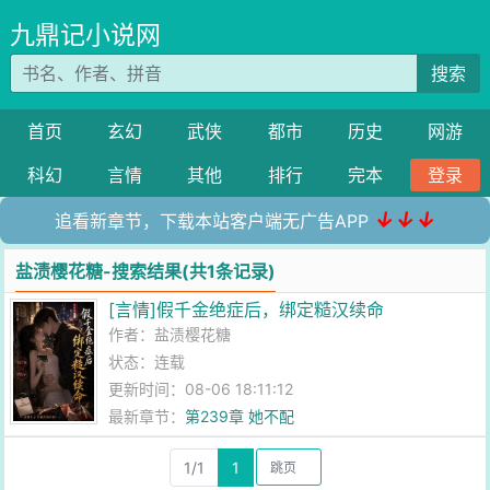
九鼎记小说网
搜索
首页
玄幻
武侠
都市
历史
网游
科幻
言情
其他
排行
完本
登录
↓↓↓
追看新章节，下载本站客户端无广告APP
盐渍樱花糖-搜索结果(共1条记录)
[言情]假千金绝症后，绑定糙汉续命
作者：
盐渍樱花糖
状态：连载
更新时间：08-06 18:11:12
最新章节：
第239章 她不配
1/1
1