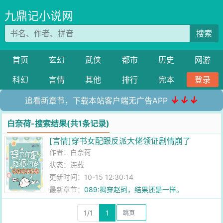
九鼎记小说网
搜索
首页
玄幻
武侠
都市
历史
网游
科幻
言情
其他
排行
完本
登录
↓↓↓
追看新章节，下载本站客户端无广告APP
白奈荷-搜索结果(共1条记录)
[言情]穿书女配跟反派大佬领证剧情崩了
作者：
白奈荷
状态：连载
更新时间：10-15 12:30:14
最新章节：
089:揭穿赵珂，结果还是一样。
1/1
1