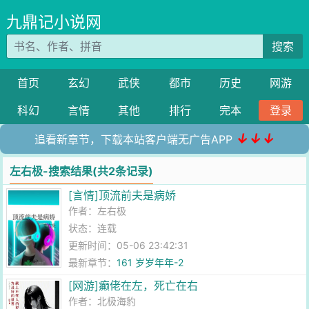
九鼎记小说网
搜索
首页
玄幻
武侠
都市
历史
网游
科幻
言情
其他
排行
完本
登录
↓↓↓
追看新章节，下载本站客户端无广告APP
左右极-搜索结果(共2条记录)
[言情]顶流前夫是病娇
作者：
左右极
状态：连载
更新时间：05-06 23:42:31
最新章节：
161 岁岁年年-2
[网游]癫佬在左，死亡在右
作者：
北极海豹