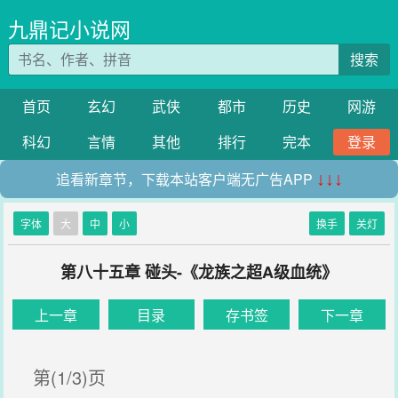
九鼎记小说网
搜索
首页
玄幻
武侠
都市
历史
网游
科幻
言情
其他
排行
完本
登录
追看新章节，下载本站客户端无广告APP
↓↓↓
字体
大
中
小
换手
关灯
第八十五章 碰头-《龙族之超A级血统》
上一章
目录
存书签
下一章
第(1/3)页