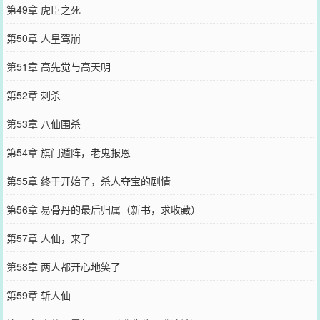
第49章 虎臣之死
第50章 人皇驾崩
第51章 高先觉与高天明
第52章 刺杀
第53章 八仙围杀
第54章 旗门遁阵，老鬼报恩
第55章 终于开始了，杀人夺宝的剧情
第56章 易骨丹的最后归属（新书，求收藏）
第57章 人仙，来了
第58章 两人都开心地笑了
第59章 斩人仙