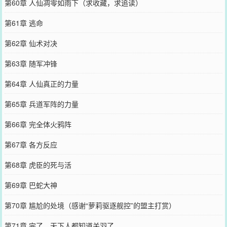
第60章 人仙凋零如雨下（求收藏，求追读）
第61章 逃命
第62章 仙术对决
第63章 随军冲锋
第64章 人仙真正的力量
第65章 兵道军阵的力量
第66章 完全体火鸦阵
第67章 各方反应
第68章 虎臣的死与活
第69章 巴蛇大神
第70章 尴尬的处境（感谢“萝莉驱逐舰控”的盟主打赏）
第71章 完了，天下人都知道关羽了