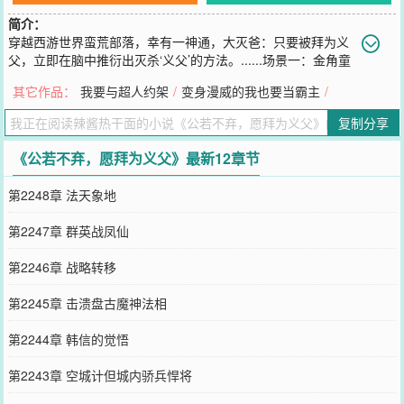
简介：
穿越西游世界蛮荒部落，幸有一神通，大灭爸：只要被拜为义
父，立即在脑中推衍出灭杀‘义父’的方法。......场景一：金角童
子手持太上老君的紫金红葫芦，大喊：羽凤仙，我叫你一声，你敢答
其它作品：
我要与超人约架
/
变身漫威的我也要当霸主
/
应吗？小羽粲然一笑：蠢魔，我叫一声‘义父’，你家老爷都不敢答
应......咦，你狗胆粗大，竟已在心里答应了？废柴，实力这么弱，都
复制分享
没能激活本仙子的‘大灭爸’。剑光一闪，金角扑街。......场景二：太白
星君：羽将军，人间称王称霸，虽逍遥自在，可终究不如天宫有清
《公若不弃，愿拜为义父》最新12章节
福，现今只要将军答应玉帝陛下的要求，别再逆天行事，即可白日飞
升，荣登仙籍。小羽好奇道：若去了天宫，玉帝封我什么官？不会是
第2248章 法天象地
弼马温吧？太白星君诧异道：怎么会是弼马温？以仙子之充沛武
德，‘武曲星’也当得。小羽想了想，认真道：羽不擅武艺，喜爱诗文歌
第2247章 群英战凤仙
舞。请星君上禀灵霄宝殿，羽飘零半生，今幸遇玉帝赏识，愿拜为义
父，终身服侍。太白星君表情呆滞：啥？小羽轻咳几声：请玉帝封羽
第2246章 战略转移
做个欢天喜地的“七仙女”，嗯，八仙女也成。......封神、西游为背景的
洪荒世界，仙狐志怪传奇。
第2245章 击溃盘古魔神法相
您要是觉得《
公若不弃，愿拜为义父
》还不错的话请不要忘记向您QQ
群和微博微信里的朋友推荐哦！
第2244章 韩信的觉悟
第2243章 空城计但城内骄兵悍将