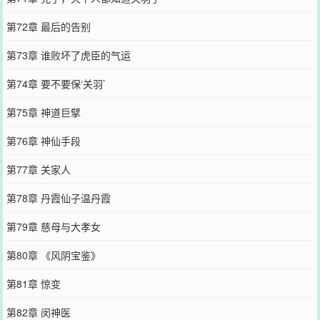
第72章 最后的告别
第73章 谁败坏了虎臣的气运
第74章 要不要保‘关羽’
第75章 神道巨擘
第76章 神仙手段
第77章 关家人
第78章 丹霞仙子温丹霞
第79章 慈母与大孝女
第80章 《风阴宝鉴》
第81章 惊变
第82章 闵神医