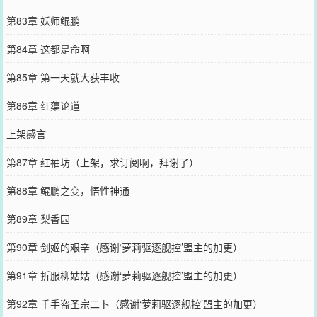
第83章 妖师鲲鹏
第84章 这都是命啊
第85章 第一天就大获丰收
第86章 红蕖论道
上架感言
第87章 红袖坊（上架，求订阅啊，拜谢了）
第88章 鲲鹏之变，悟性神通
第89章 梨香园
第90章 剑姬的艰辛（感谢‘萝莉驱逐舰控’盟主的加更）
第91章 折服柳姑姑（感谢‘萝莉驱逐舰控’盟主的加更）
第92章 千手盗圣宗二卜（感谢‘萝莉驱逐舰控’盟主的加更）