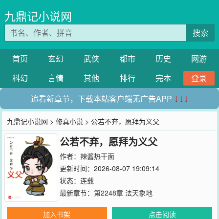
九鼎记小说网
搜索
首页
玄幻
武侠
都市
历史
网游
科幻
言情
其他
排行
完本
登录
追看新章节，下载本站客户端无广告APP
↓↓↓
九鼎记小说网
>
修真小说
> 公若不弃，愿拜为义父
公若不弃，愿拜为义父
作者：
辣酱热干面
更新时间：2026-08-07 19:09:14
状态：连载
最新章节：
第2248章 法天象地
加入书架
点击阅读