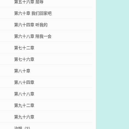
第五十六章 屈辱
第六十章 我们回家吧
第六十四章 听我的
第六十八章 陪我一会
第七十二章
第七十六章
第八十章
第八十四章
第八十八章
第九十二章
第九十六章
汐悦（2）