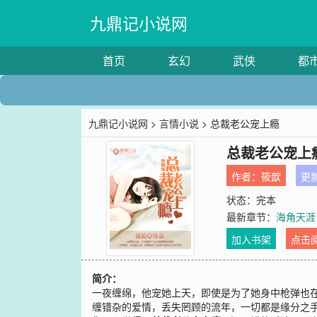
九鼎记小说网
首页
玄幻
武侠
都
九鼎记小说网
>
言情小说
> 总裁老公宠上瘾
总裁老公宠上
作者：
筱歆
更新
状态：完本
最新章节：
海角天涯
加入书架
点击
简介：
一夜缠绵，他宠她上天，即使是为了她身中枪弹也
缠错杂的爱情，丢失罔顾的流年，一切都是缘分之