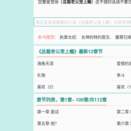
您要是觉得《
总裁老公宠上瘾
》还不错的话请不要
新书推荐：
执掌太初
、
女神的特约医生
、
魔尊归
《总裁老公宠上瘾》最新12章节
海角天涯
爱情的
礼物
争斗
喜欢（2）
喜欢（
章节列表，第1章~ 100章/共112章
第一章 面试
第二章
第五章 他？
第六章