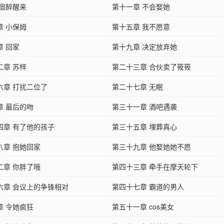
 宿醉醒来
第十一章 不会娶她
章 小保姆
第十五章 我不愿意
章 回家
第十九章 决定放弃她
二章 苏梓
第二十三章 合伙卖了筱筱
六章 打扰二位了
第二十七章 无眠
章 最后的吻
第三十一章 酒吧遇袭
四章 有了他的孩子
第三十五章 埋葬真心
八章 抱她回家
第三十九章 他娶她她不愿
二章 你胖了哦
第四十三章 牵手在摩天轮下
六章 会议上的争锋相对
第四十七章 霸道的男人
章 令她疯狂
第五十一章 cos美女