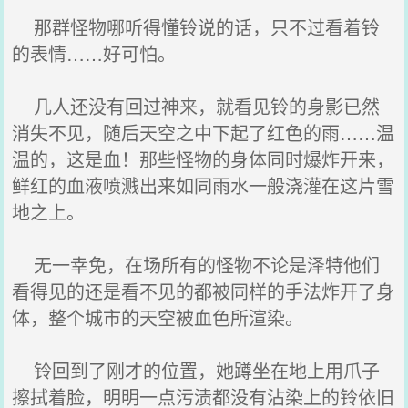
那群怪物哪听得懂铃说的话，只不过看着铃
的表情……好可怕。
几人还没有回过神来，就看见铃的身影已然
消失不见，随后天空之中下起了红色的雨……温
温的，这是血！那些怪物的身体同时爆炸开来，
鲜红的血液喷溅出来如同雨水一般浇灌在这片雪
地之上。
无一幸免，在场所有的怪物不论是泽特他们
看得见的还是看不见的都被同样的手法炸开了身
体，整个城市的天空被血色所渲染。
铃回到了刚才的位置，她蹲坐在地上用爪子
擦拭着脸，明明一点污渍都没有沾染上的铃依旧