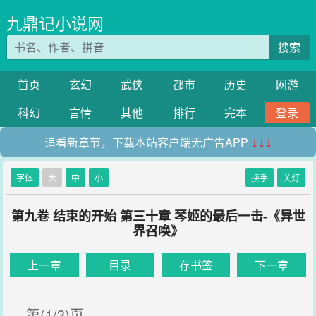
九鼎记小说网
搜索
首页
玄幻
武侠
都市
历史
网游
科幻
言情
其他
排行
完本
登录
追看新章节，下载本站客户端无广告APP
↓↓↓
字体
大
中
小
换手
关灯
第九卷 结束的开始 第三十章 琴姬的最后一击-《异世
界召唤》
上一章
目录
存书签
下一章
第(1/3)页