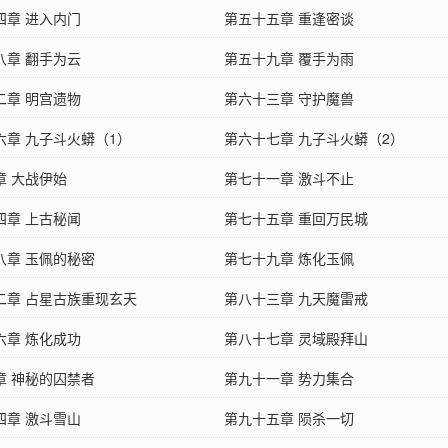
四章 进入内门
第五十五章 重逢密谈
八章 翻手为云
第五十九章 覆手为雨
二章 明宫遗物
第六十三章 守护魔兽
六章 九子斗火蟒（1）
第六十七章 九子斗火蟒（2）
章 大战伊始
第七十一章 激斗不止
四章 上古秘闻
第七十五章 重回万民城
八章 玉佩的秘密
第七十九章 炼化玉佩
二章 占星古族重现玄天
第八十三章 九天魔雷戒
六章 炼化成功
第八十七章 灵域殿拜山
章 神秘的囚禁者
第九十一章 势力集合
四章 激斗雪山
第九十五章 陨杀一切