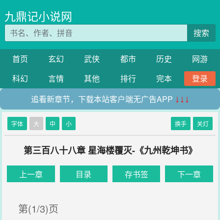
九鼎记小说网
搜索
首页
玄幻
武侠
都市
历史
网游
科幻
言情
其他
排行
完本
登录
追看新章节，下载本站客户端无广告APP
↓↓↓
字体
大
中
小
换手
关灯
第三百八十八章 星海楼覆灭-《九州乾坤书》
上一章
目录
存书签
下一章
第(1/3)页