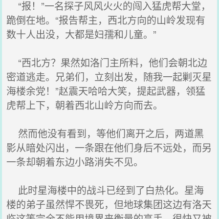
“报！”一名探子风风火火的闯入猛虎帮大堂，
跪倒在地。“报告帮主，西北方向的山岭发现有
数十人出没，大都是妇孺和儿童。”
“西北方？果然如洛门主所料，他们会朝北边
密道逃走。兄弟们，立刻出发，随我一起剿灭星
海楼余党！”赵震天哈哈大笑，提起武器，领猛
虎帮上下，朝着西北山岭方向而去。
然而他没有看到，等他们离开之后，两道黑
影从暗处闪出，一条跟在他们身后不远处，而另
一条却朝着东边小路消失不见。
此时星海楼中的战斗已经到了白热化。星海
楼的弟子虽然悍不畏死，但地球集团这边有洛天
临这等完全不能用境界来衡量的高手，很快又被