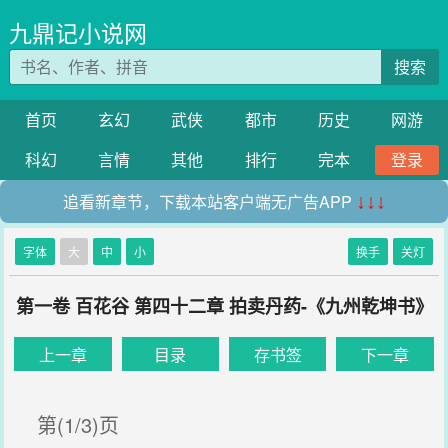
九鼎记小说网
搜索
首页
玄幻
武侠
都市
历史
网游
科幻
言情
其他
排行
完本
登录
追看新章节，下载本站客户端无广告APP
↓↓↓
字体
大
中
小
换手
关灯
第一卷 百花谷 第四十二章 拍卖丹药-《九州乾坤书》
上一章
目录
存书签
下一章
第(1/3)页