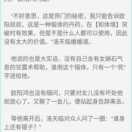
“不好意思，这是师门的秘密，我只能告诉欧
阳叔叔，这是一种锻体的丹药，在【和体境】突
破时有效果，但是不是什么人都可以使用，因此
没有太大的价值。”洛天临缓缓道。
他说的也是大实话，没有自己含有女娲石气
息的甘露术帮助，谁用这个锻体，只有一个“死”
字送给他。
欧阳鸿也没有细问，只要对女儿没有坏处他
就放心了。又聊了一会儿，便站起身告辞离去。
等他离开后，洛天临对众人问了一圈：“谁身
上还有银子？”