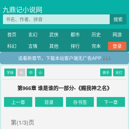
九鼎记小说网
搜索
首页
玄幻
武侠
都市
历史
网游
科幻
言情
其他
排行
完本
登录
追看新章节，下载本站客户端无广告APP
↓↓↓
字体
大
中
小
换手
关灯
第966章 谁是谁的一部分-《赐我神之名》
上一章
目录
存书签
下一章
第(1/3)页