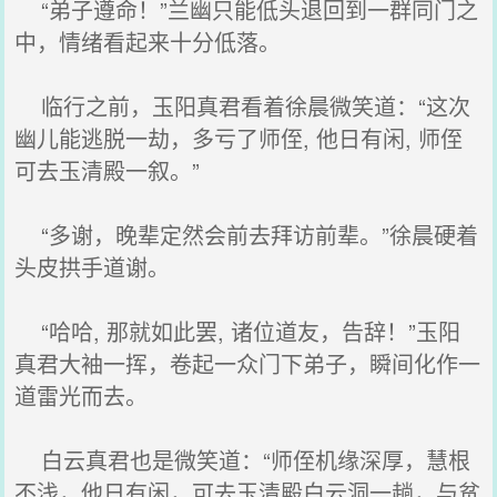
“弟子遵命！”兰幽只能低头退回到一群同门之
中，情绪看起来十分低落。
临行之前，玉阳真君看着徐晨微笑道：“这次
幽儿能逃脱一劫，多亏了师侄, 他日有闲, 师侄
可去玉清殿一叙。”
“多谢，晚辈定然会前去拜访前辈。”徐晨硬着
头皮拱手道谢。
“哈哈, 那就如此罢, 诸位道友，告辞！”玉阳
真君大袖一挥，卷起一众门下弟子，瞬间化作一
道雷光而去。
白云真君也是微笑道：“师侄机缘深厚，慧根
不浅，他日有闲，可去玉清殿白云洞一趟，与贫