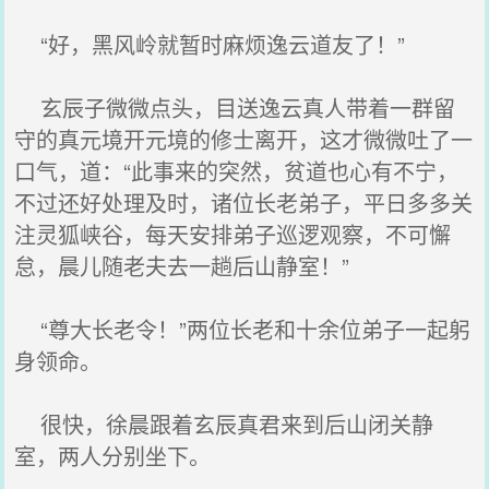
“好，黑风岭就暂时麻烦逸云道友了！”
玄辰子微微点头，目送逸云真人带着一群留
守的真元境开元境的修士离开，这才微微吐了一
口气，道：“此事来的突然，贫道也心有不宁，
不过还好处理及时，诸位长老弟子，平日多多关
注灵狐峡谷，每天安排弟子巡逻观察，不可懈
怠，晨儿随老夫去一趟后山静室！”
“尊大长老令！”两位长老和十余位弟子一起躬
身领命。
很快，徐晨跟着玄辰真君来到后山闭关静
室，两人分别坐下。