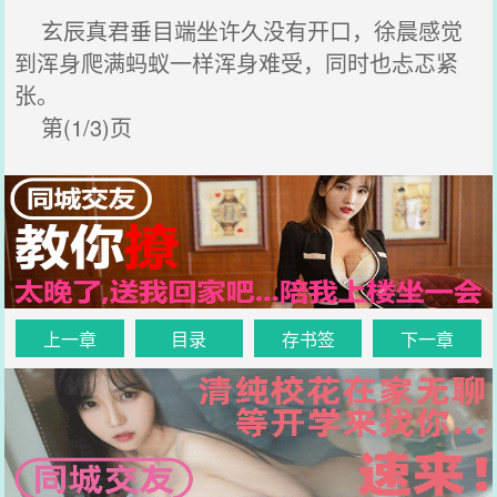
玄辰真君垂目端坐许久没有开口，徐晨感觉
到浑身爬满蚂蚁一样浑身难受，同时也忐忑紧
张。
第(1/3)页
上一章
目录
存书签
下一章