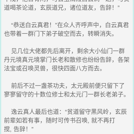
道喝茶论道，玄辰道兄，诸位道友，告辞！”
“恭送白云真君！”在众人齐呼声中，白云真君
也带着一群门下弟子破空而去，转瞬消失。
见几位大佬都先后离开，剩余大小仙门一群
丹元境真元境掌门长老和散修也纷纷告辞，各架
法宝或召唤灵兽，很快四面八方而去。
前后不过一盏茶功夫，太元殿前便只留下了
寥寥留守的十数位修士和太元门一群长老弟子。
逸云真人最后也道：“贫道留守黑风岭，玄辰
前辈如若有事，随时可传书召唤, 就不再打
搅, 告辞！”