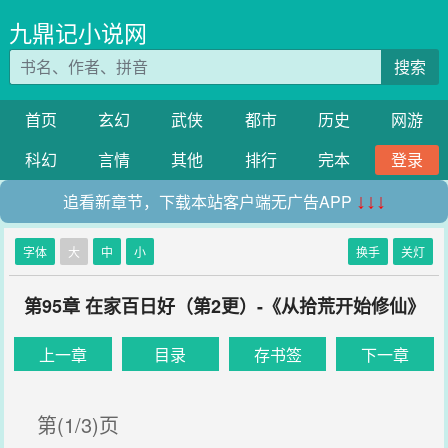
九鼎记小说网
搜索
首页
玄幻
武侠
都市
历史
网游
科幻
言情
其他
排行
完本
登录
追看新章节，下载本站客户端无广告APP
↓↓↓
字体
大
中
小
换手
关灯
第95章 在家百日好（第2更）-《从拾荒开始修仙》
上一章
目录
存书签
下一章
第(1/3)页