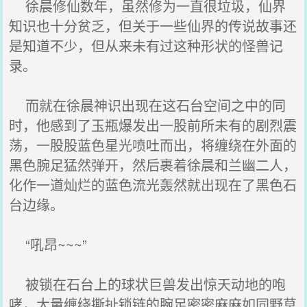
徐晨修仙数年，虽然修为一直很垃圾，仙界
知识也十分贫乏，但关于一些仙界的传说故事还
是知道不少，但从来未有过这种形状的怪兽记
录。
而就在徐晨神识出现在这石台空间之中的同
时，他感到了玉瓶爆发出一股前所未有的剧烈震
荡，一股股蓝色星光喷吐而出，将缠绕在外面的
黑色腕足猛然弹开，然后裹着徐晨和兰幽二人，
化作一道灿烂的蓝色流光轰然就出现在了黑色石
台边缘。
“吼昂~~~”
被锁在石台上的球状巨兽发出惊天动地的咆
哮，大量缠绕撕扯锁链的腕足密密麻麻如同野草