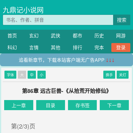
九鼎记小说网
搜索
首页
玄幻
武侠
都市
历史
网游
科幻
言情
其他
排行
完本
登录
追看新章节，下载本站客户端无广告APP
↓↓↓
字体
大
中
小
换手
关灯
第86章 远古巨兽-《从拾荒开始修仙》
上一章
目录
存书签
下一章
第(2/3)页