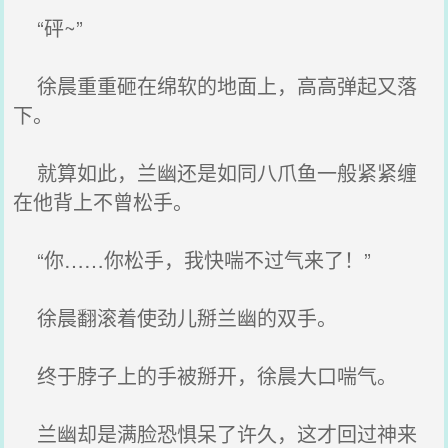
“砰~”
徐晨重重砸在绵软的地面上，高高弹起又落
下。
就算如此，兰幽还是如同八爪鱼一般紧紧缠
在他背上不曾松手。
“你……你松手，我快喘不过气来了！”
徐晨翻滚着使劲儿掰兰幽的双手。
终于脖子上的手被掰开，徐晨大口喘气。
兰幽却是满脸恐惧呆了许久，这才回过神来