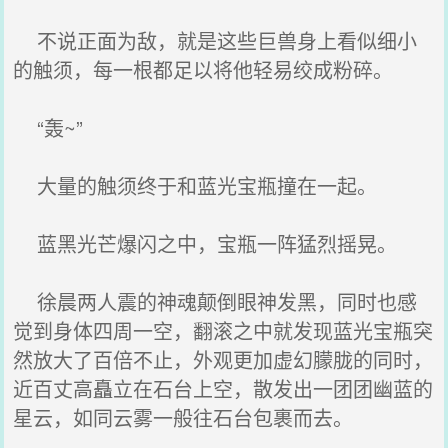
不说正面为敌，就是这些巨兽身上看似细小
的触须，每一根都足以将他轻易绞成粉碎。
“轰~”
大量的触须终于和蓝光宝瓶撞在一起。
蓝黑光芒爆闪之中，宝瓶一阵猛烈摇晃。
徐晨两人震的神魂颠倒眼神发黑，同时也感
觉到身体四周一空，翻滚之中就发现蓝光宝瓶突
然放大了百倍不止，外观更加虚幻朦胧的同时，
近百丈高矗立在石台上空，散发出一团团幽蓝的
星云，如同云雾一般往石台包裹而去。