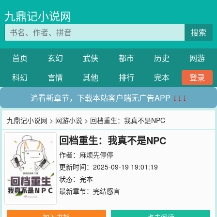
九鼎记小说网
搜索
首页
玄幻
武侠
都市
历史
网游
科幻
言情
其他
排行
完本
登录
追看新章节，下载本站客户端无广告APP
↓↓↓
九鼎记小说网
>
网游小说
> 回档重生：我真不是NPC
回档重生：我真不是NPC
作者：
麻烦先停停
更新时间：2025-09-19 19:01:19
状态：完本
最新章节：
完结感言
加入书架
点击阅读