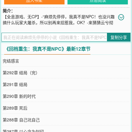
简介：
【全息游戏、无CP】-“麻烦先停停，我真不是NPC！也没兴趣
搞什么玩家大屠杀，所以别再来招惹我，OK？-来猜猜云兮彻
底黑化后会有多强？
您要是觉得《
回档重生：我真不是NPC
》还不错的话请不要忘记向您
复制分享
QQ群和微博微信里的朋友推荐哦！
《回档重生：我真不是NPC》最新12章节
完结感言
第292章 结局（完）
第291章 结局
第290章 新的时代
第289章 死后
第288章 自己坑自己
第287章 以心念为封印