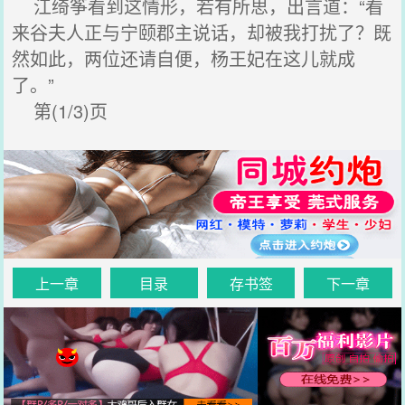
江绮筝看到这情形，若有所思，出言道：“看
来谷夫人正与宁颐郡主说话，却被我打扰了？既
然如此，两位还请自便，杨王妃在这儿就成
了。”
第(1/3)页
上一章
目录
存书签
下一章