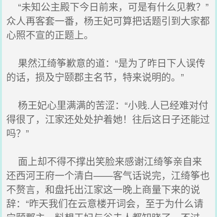
“未知公主殿下今日前来，可是有什么见教？”
众人再客套一番，杨王妃可算把话题引到大家都
心照不宣的正题上。
果然江绮筝歉意的道：“是为了昨日下人误传
的话，损及宁颐郡主名节，特来说明的。”
杨王妃心里满满的苦涩：“小贱.人已经难对付
得很了，江家还处处护着她！往后这日子还能过
吗？”
面上却不得不撑出笑脸来感谢江绮筝亲自来
还西河王府一个清白——客气话说完，江绮筝也
不赘言，和盘托出江家这一晚上商量下来的说
辞：“昨天我们在云意楼开词会，至于为什么请