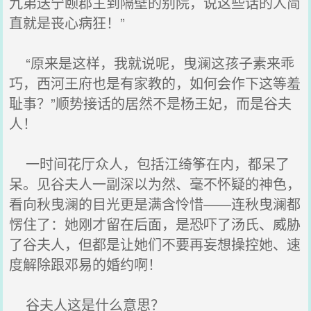
九弟送宁颐郡主到隔壁的别院，说这些话的人简
直就是丧心病狂！”
“原来是这样，我就说呢，曳澜这孩子素来乖
巧，西河王府也是有家教的，如何会作下这等羞
耻事？”顺势接话的居然不是杨王妃，而是谷夫
人！
一时间花厅众人，包括江绮筝在内，都呆了
呆。见谷夫人一副深以为然、毫不怀疑的神色，
看向秋曳澜的目光更是满含怜惜——连秋曳澜都
愣住了：她刚才留在后面，是恐吓了汤氏、威胁
了谷夫人，但都是让她们不要再妄想操控她、速
度解除跟邓易的婚约啊！
谷夫人这是什么意思？