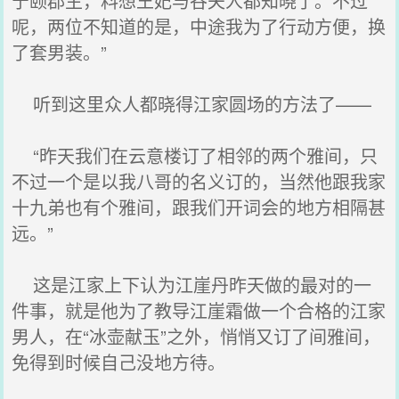
宁颐郡主，料想王妃与谷夫人都知晓了。不过
呢，两位不知道的是，中途我为了行动方便，换
了套男装。”
听到这里众人都晓得江家圆场的方法了——
“昨天我们在云意楼订了相邻的两个雅间，只
不过一个是以我八哥的名义订的，当然他跟我家
十九弟也有个雅间，跟我们开词会的地方相隔甚
远。”
这是江家上下认为江崖丹昨天做的最对的一
件事，就是他为了教导江崖霜做一个合格的江家
男人，在“冰壶献玉”之外，悄悄又订了间雅间，
免得到时候自己没地方待。