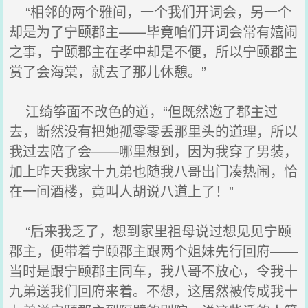
“相邻的两个雅间，一个我们开词会，另一个
却是为了宁颐郡主——毕竟咱们开词会常有嬉闹
之事，宁颐郡主在孝中却是不便，所以宁颐郡主
赏了会海棠，就去了那儿休憩。”
江绮筝面不改色的道，“但既然邀了郡主过
去，断然没有把她孤零零丢那里头的道理，所以
我过去陪了会——哪里想到，因为我穿了男装，
加上昨天我家十九弟也随我八哥出门凑热闹，恰
在一间酒楼，竟叫人胡说八道上了！”
“后来我乏了，想到家里祖母说过想见见宁颐
郡主，便带着宁颐郡主跟两个姐妹先行回府——
当时是跟宁颐郡主同车，我八哥不放心，令我十
九弟送我们回府来着。不想，这居然被传成我十