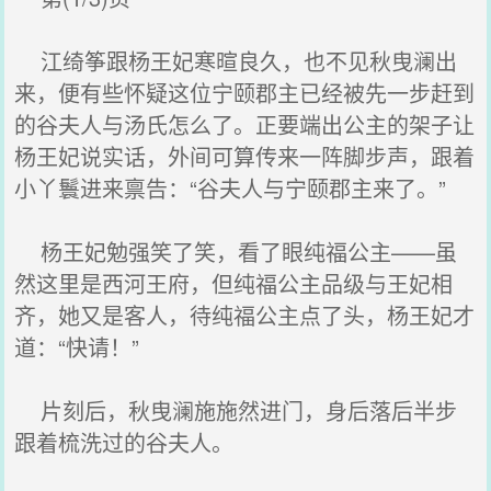
江绮筝跟杨王妃寒暄良久，也不见秋曳澜出
来，便有些怀疑这位宁颐郡主已经被先一步赶到
的谷夫人与汤氏怎么了。正要端出公主的架子让
杨王妃说实话，外间可算传来一阵脚步声，跟着
小丫鬟进来禀告：“谷夫人与宁颐郡主来了。”
杨王妃勉强笑了笑，看了眼纯福公主——虽
然这里是西河王府，但纯福公主品级与王妃相
齐，她又是客人，待纯福公主点了头，杨王妃才
道：“快请！”
片刻后，秋曳澜施施然进门，身后落后半步
跟着梳洗过的谷夫人。