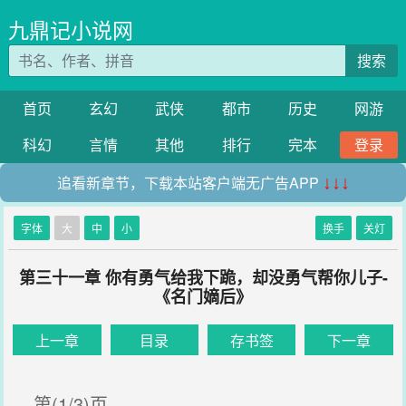
九鼎记小说网
搜索
首页
玄幻
武侠
都市
历史
网游
科幻
言情
其他
排行
完本
登录
追看新章节，下载本站客户端无广告APP
↓↓↓
字体
大
中
小
换手
关灯
第三十一章 你有勇气给我下跪，却没勇气帮你儿子-
《名门嫡后》
上一章
目录
存书签
下一章
第(1/3)页