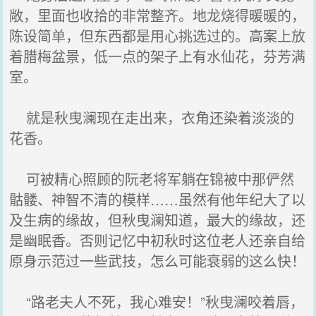
敞，里面也收拾的非常整齐。地龙烧得暖暖的，
陈设简单，但东西都是用心挑选过的。高案上放
着腊梅盆景，低一点的架子上有水仙花，芬芳满
室。
就是秋曳澜现在走出来，衣角还染着淡淡的
花香。
可被精心照顾的阮老将军躺在锦被中那俨然
骷髅、神智不清的模样……虽然有他年纪大了以
及生病的缘故，但秋曳澜知道，最大的缘故，还
是幽眠香。否则记忆中初秋时这位老人还亲自给
原身示范过一些武技，怎么可能衰弱的这么快！
“路老夫人不死，我心难安！”秋曳澜咬着唇，