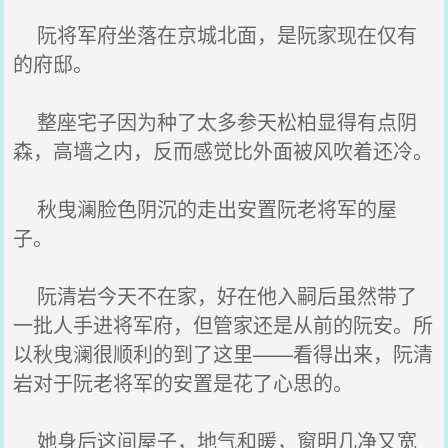
阮将军府坐落在京城北面，是阮家现在仅有
的府邸。
整座宅子因为种了太多参天松柏显得有点阴
森，高墙之内，反而感觉比外面被风吹着还冷。
秋曳澜脸色阴沉的走出安置阮老将军的屋
子。
阮清岩今天不在家，好在他入嗣后虽然带了
一批人手进将军府，但管家还是从前的阮安。所
以秋曳澜很顺利的到了这里——看得出来，阮清
岩对于阮老将军的安置是花了心思的。
她身后这间屋子，地气和暖，窗明几净又宽