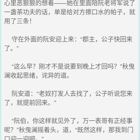
心里恶狠狠的想着——她在里面陪阮老将军说了
一盏茶功夫的话，单是给对方擦口水的帕子，就
用了三条！
守在外面的阮安迎上来：“郡主，公子快回来
了。”
“这么早？刚才不是说要到晚上才回吗？”秋曳
澜收起思绪，诧异的道。
阮安道：“老奴打发人去找了，公子听说您来
了，就提前回来。”
“阮伯，你这样就见外了，万一表哥有正经事
呢？”秋曳澜摇着头，道，“既然这样，那我到门
口迎一迎吧。”