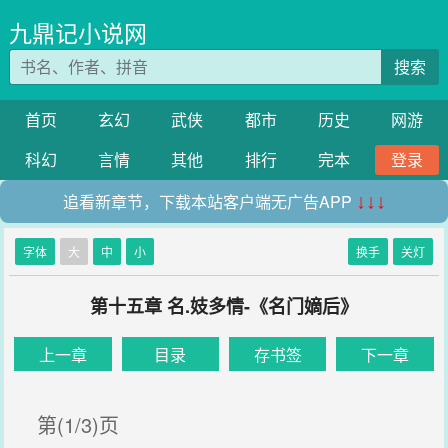
九鼎记小说网
搜索
首页
玄幻
武侠
都市
历史
网游
科幻
言情
其他
排行
完本
登录
追看新章节，下载本站客户端无广告APP
↓↓↓
字体
大
中
小
换手
关灯
第十五章 名.妓多情-《名门嫡后》
上一章
目录
存书签
下一章
第(1/3)页