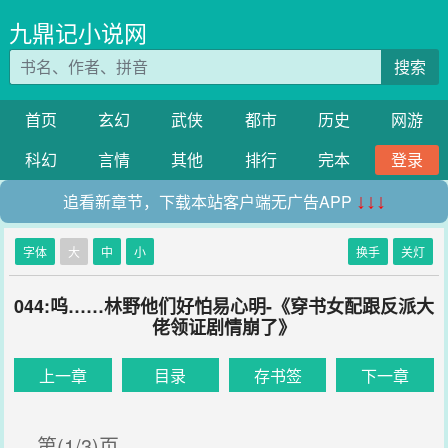
九鼎记小说网
搜索
首页
玄幻
武侠
都市
历史
网游
科幻
言情
其他
排行
完本
登录
追看新章节，下载本站客户端无广告APP
↓↓↓
字体
大
中
小
换手
关灯
044:呜……林野他们好怕易心明-《穿书女配跟反派大
佬领证剧情崩了》
上一章
目录
存书签
下一章
第(1/3)页