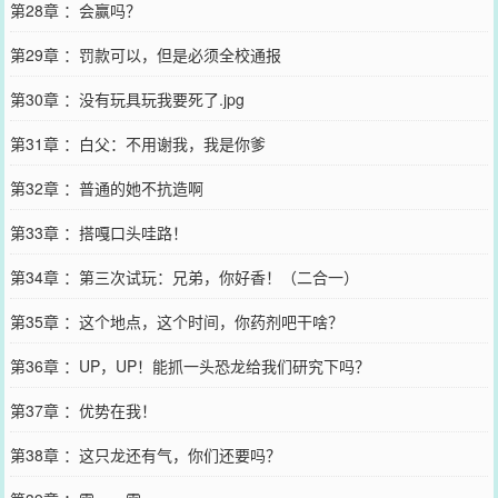
第28章 ：会赢吗？
第29章 ：罚款可以，但是必须全校通报
第30章 ：没有玩具玩我要死了.jpg
第31章 ：白父：不用谢我，我是你爹
第32章 ：普通的她不抗造啊
第33章 ：搭嘎口头哇路！
第34章 ：第三次试玩：兄弟，你好香！（二合一）
第35章 ：这个地点，这个时间，你药剂吧干啥？
第36章 ：UP，UP！能抓一头恐龙给我们研究下吗？
第37章 ：优势在我！
第38章 ：这只龙还有气，你们还要吗？