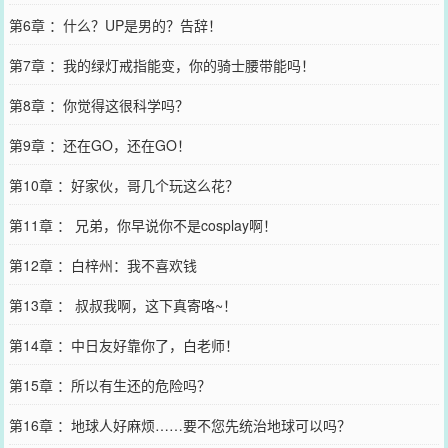
第6章 ：什么？UP是男的？告辞！
第7章 ：我的绿灯戒指能变，你的骑士腰带能吗！
第8章 ：你觉得这很科学吗？
第9章 ：还在GO，还在GO！
第10章 ：好家伙，哥几个玩这么花？
第11章 ： 兄弟，你早说你不是cosplay啊！
第12章 ：白梓州：我不喜欢钱
第13章 ： 叔叔我啊，这下真寄咯~！
第14章 ：中日友好靠你了，白老师！
第15章 ：所以有生还的危险吗？
第16章 ：地球人好麻烦……要不您先统治地球可以吗？