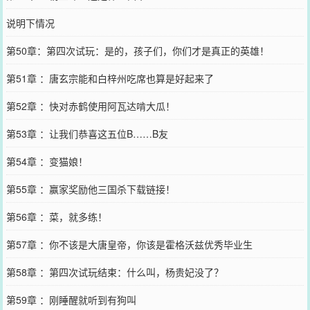
说明下情况
第50章：第四次试玩：是的，孩子们，你们才是真正的英雄！
第51章 ：唐玄宗能和白梓州吃席也算是好起来了
第52章 ：快对赤鹤使用阿瓦达啃大瓜！
第53章 ：让我们恭喜这五位B……B友
第54章 ：变猫娘！
第55章 ：赢家奖励他三国杀下载链接！
第56章 ：菜，就多练！
第57章 ：你不该是大唐皇帝，你该是霍格沃兹优秀毕业生
第58章 ：第四次试玩结束：什么叫，杨贵妃没了？
第59章 ：刚睡醒就听到有狗叫