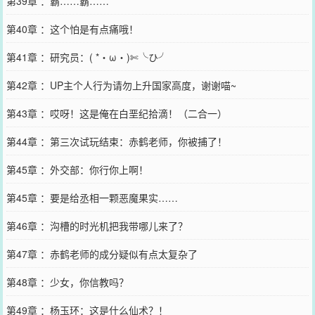
第39章 ：霸……霸……
第40章 ：这个怕是有点痛哦！
第41章 ：研究员：( *・ω・)✄╰ひ╯
第42章 ：UP主个人行为请勿上升国家高度，谢谢喵~
第43章 ：哎呀！这是俺在白垩纪拾滴！（二合一）
第44章 ：第三次试玩结束：赤鹤老师，你被捕了！
第45章 ：外交部：你行你上啊！
第45章 ：要是给丞相一颗恶魔果实……
第46章 ：沟槽的时光机把我带哪儿来了？
第47章 ：赤鹤老师的成分疑似有点太复杂了
第48章 ：少女，你信教吗？
第49章 ：杨玉环：这是什么仙术？！