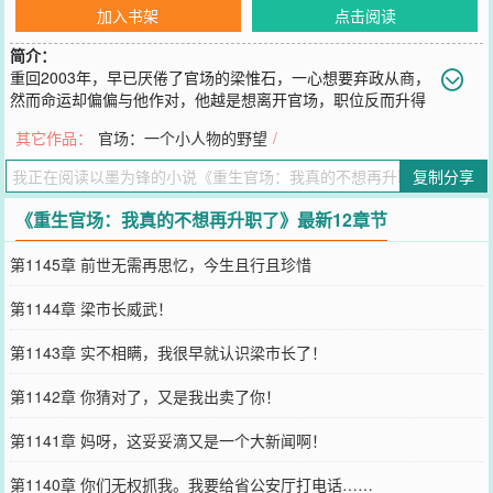
加入书架
点击阅读
简介：
重回2003年，早已厌倦了官场的梁惟石，一心想要弃政从商，
然而命运却偏偏与他作对，他越是想离开官场，职位反而升得
越快。\n从普通公务员……到主政一方的大员，一路平步青云，不知
其它作品：
官场：一个小人物的野望
/
不觉已然攀至权力的巅峰。
您要是觉得《
重生官场：我真的不想再升职了
》还不错的话请不要忘
复制分享
记向您QQ群和微博微信里的朋友推荐哦！
《重生官场：我真的不想再升职了》最新12章节
第1145章 前世无需再思忆，今生且行且珍惜
第1144章 梁市长威武！
第1143章 实不相瞒，我很早就认识梁市长了！
第1142章 你猜对了，又是我出卖了你！
第1141章 妈呀，这妥妥滴又是一个大新闻啊！
第1140章 你们无权抓我。我要给省公安厅打电话……