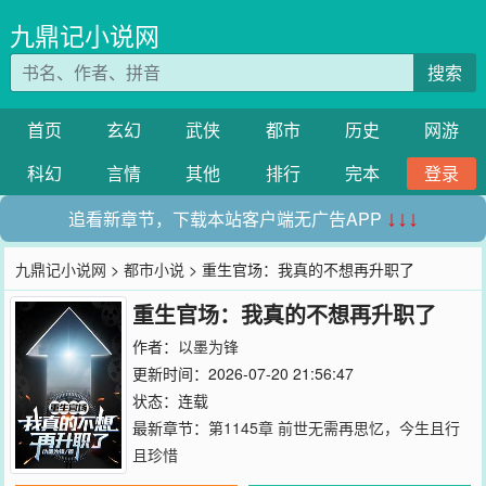
九鼎记小说网
搜索
首页
玄幻
武侠
都市
历史
网游
科幻
言情
其他
排行
完本
登录
追看新章节，下载本站客户端无广告APP
↓↓↓
九鼎记小说网
>
都市小说
> 重生官场：我真的不想再升职了
重生官场：我真的不想再升职了
作者：
以墨为锋
更新时间：2026-07-20 21:56:47
状态：连载
最新章节：
第1145章 前世无需再思忆，今生且行
且珍惜