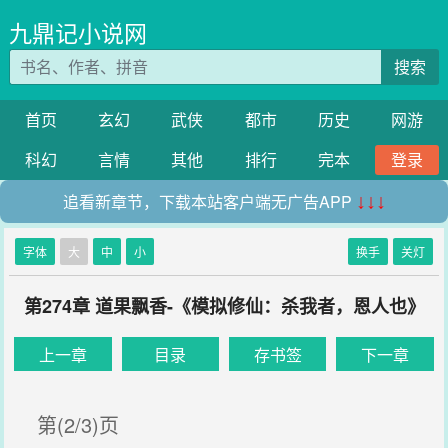
九鼎记小说网
搜索
首页
玄幻
武侠
都市
历史
网游
科幻
言情
其他
排行
完本
登录
追看新章节，下载本站客户端无广告APP
↓↓↓
字体
大
中
小
换手
关灯
第274章 道果飘香-《模拟修仙：杀我者，恩人也》
上一章
目录
存书签
下一章
第(2/3)页