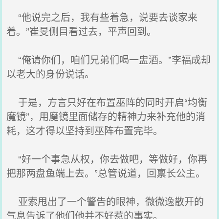
“他说完之后，我有些着急，说要去谈家来
着。”崔旻侧目看过去，平声回到。
“俺请你们，咱们兄弟们喝一盅酒。”李福成却
以老大的身份说话。
于是，方言只好在布置巫阵的同时开启“均衡
魔镜”，用魔镜里面储存的精神力来补充他的消
耗，这才得以坚持到巫阵布置完毕。
“好一个事急从权，你去做吧，等做好，你再
把那两盘鱼端上去。”总管说道，回禀长公主。
亚索甩出了一个警告的眼神，微微逸散开的
气息告诉了他们他并不好惹的事实。