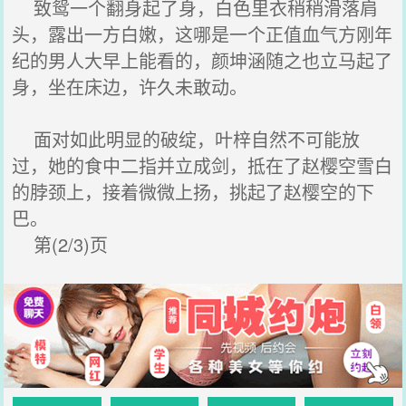
致鸳一个翻身起了身，白色里衣稍稍滑落肩
头，露出一方白嫩，这哪是一个正值血气方刚年
纪的男人大早上能看的，颜坤涵随之也立马起了
身，坐在床边，许久未敢动。
面对如此明显的破绽，叶梓自然不可能放
过，她的食中二指并立成剑，抵在了赵樱空雪白
的脖颈上，接着微微上扬，挑起了赵樱空的下
巴。
第(2/3)页