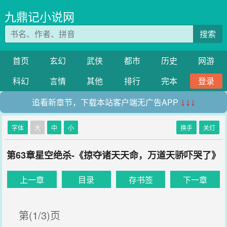
九鼎记小说网
搜索
首页
玄幻
武侠
都市
历史
网游
科幻
言情
其他
排行
完本
登录
追看新章节，下载本站客户端无广告APP
↓↓↓
字体
大
中
小
换手
关灯
第63章星空绝杀-《掠夺诸天天命，万道天骄吓哭了》
上一章
目录
存书签
下一章
第(1/3)页