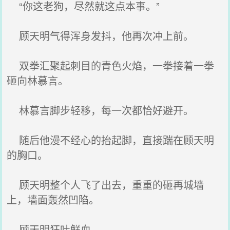
“你这老狗，尽然就这点本事。”
顾天明气得浑身发抖，他再次冲上前。
双拳汇聚起刺目的青色火焰，一拳接着一拳
砸向林慕言。
林慕言脚步轻移，每一次都恰好避开。
随后他漫不经心的抬起脚，直接踹在顾天明
的胸口。
顾天明整个人飞了出去，重重的砸再城墙
上，墙面轰然凹陷。
顾天明狂吐鲜血。