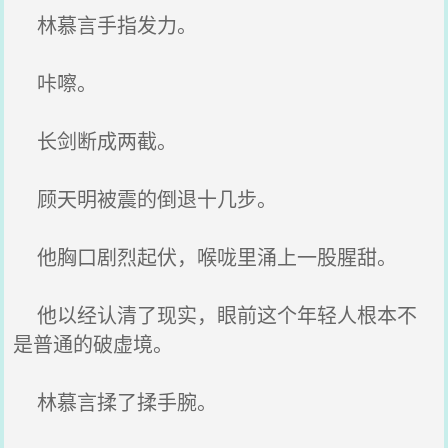
林慕言手指发力。
咔嚓。
长剑断成两截。
顾天明被震的倒退十几步。
他胸口剧烈起伏，喉咙里涌上一股腥甜。
他以经认清了现实，眼前这个年轻人根本不
是普通的破虚境。
林慕言揉了揉手腕。