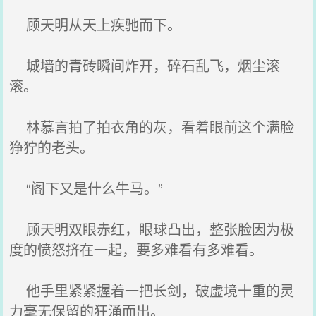
顾天明从天上疾驰而下。
城墙的青砖瞬间炸开，碎石乱飞，烟尘滚
滚。
林慕言拍了拍衣角的灰，看着眼前这个满脸
狰狞的老头。
“阁下又是什么牛马。”
顾天明双眼赤红，眼球凸出，整张脸因为极
度的愤怒挤在一起，要多难看有多难看。
他手里紧紧握着一把长剑，破虚境十重的灵
力毫无保留的狂涌而出。