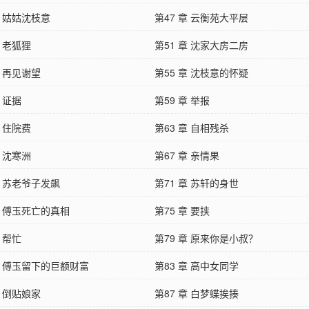
章 姑姑沈枝意
第47 章 云衡苑大平层
章 老狐狸
第51 章 沈家大房二房
章 再见谢望
第55 章 沈枝意的怀疑
章 证据
第59 章 举报
章 住院费
第63 章 自相残杀
章 沈寒洲
第67 章 亲情果
章 苏老爷子发飙
第71 章 苏轩的身世
章 傅玉死亡的真相
第75 章 要挟
章 帮忙
第79 章 原来你是小叔？
章 傅玉留下的巨额财富
第83 章 高中女同学
章 倒贴娘家
第87 章 白梦蝶挨揍