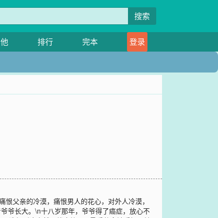
搜索
其他
排行
完本
登录
，痛恨父亲的冷漠，痛恨男人的花心，对外人冷漠，
爷爷长大。\n十八岁那年，爷爷得了癌症，放心不