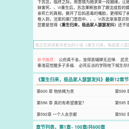
下苏念，临终之际，用恩情为她求来一段姻缘，让她
妹害死、、\n重生后，苏念果断放弃了跟沈成哲的
亲死亡的真相，撕开了后妈恶毒的嘴脸，更得知了亲
卷入到，沈家的豪门恩怨中、、、\n苏念渐渐意识
您要是觉得《
重生归来，极品家人瑟瑟发抖
》还不
新书推荐：
公府真千金，宠得首辅肆无忌惮
、
武灵
秦淮茹觉醒多子多福
、
必死反派的学院地下城生存
《重生归来，极品家人瑟瑟发抖》最新12章节
第600 章 物依稀为贵
第599
第596 章 真的有希望康复？
第595
第592章 一个人去京都
第592
章节列表，第1章~ 100章/共600章