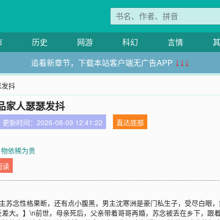
市
历史
网游
科幻
言情
追看新章节，下载本站客户端无广告APP
↓↓↓
瑟发抖
品家人瑟瑟发抖
更新时间：2026-08-09 12:41:22
直达底部
章 物依稀为贵
阅读
【女主苏念性格果断，还有点小腹黑，男主沈寒洲是豪门私生子，受尽白眼
差大。】\n前世，母亲死后，父亲带着哥哥再婚，苏念被丢在乡下，跟着