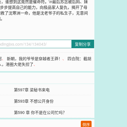
，谁想到这竟然是催命符。\n最后苏念被后妈、妹
一步步提高自己的能力，向极品家人复仇，揭开了母
间救了沈寒洲一命，他是沈老爷子的私生子，无意间
回。
复制分享
河
、
新朝，我的爷爷是穿越者王莽！
、
四合院：截胡
人，港圈大佬失控了
、
第597章 梁秘书来电
第593章 不想公开身份
第590 章 你不是在公司忙吗？
倒序