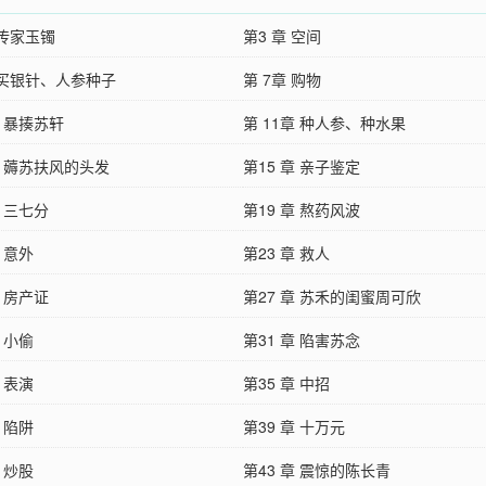
 传家玉镯
第3 章 空间
 买银针、人参种子
第 7章 购物
章 暴揍苏轩
第 11章 种人参、种水果
章 薅苏扶风的头发
第15 章 亲子鉴定
章 三七分
第19 章 熬药风波
章 意外
第23 章 救人
章 房产证
第27 章 苏禾的闺蜜周可欣
章 小偷
第31 章 陷害苏念
章 表演
第35 章 中招
章 陷阱
第39 章 十万元
章 炒股
第43 章 震惊的陈长青