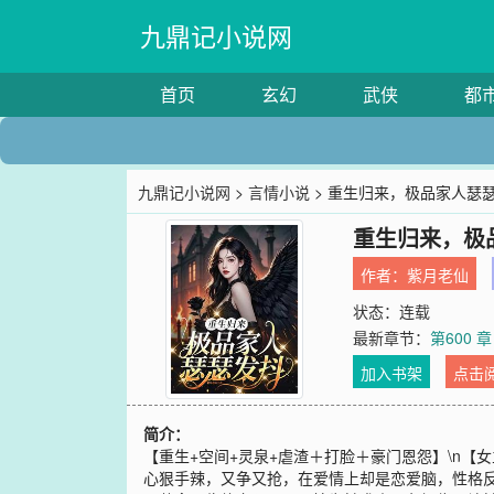
九鼎记小说网
首页
玄幻
武侠
都
九鼎记小说网
>
言情小说
> 重生归来，极品家人瑟
重生归来，极
作者：
紫月老仙
状态：连载
最新章节：
第600 
加入书架
点击
简介：
【重生+空间+灵泉+虐渣＋打脸＋豪门恩怨】\n
心狠手辣，又争又抢，在爱情上却是恋爱脑，性格反