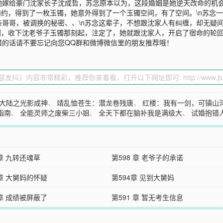
嫁给豪门沈家长子沈成哲，苏念原本以为，这段婚姻是她逆天改命的机会
婚约，得到了一枚玉镯，她意外得到了一个玉镯空间，有了空间。\n苏念
哥哥，被调换的秘密、、\n苏念这辈子，不想跟沈家人有纠缠，却无疑
到，收下沈老爷子玉镯那刻起，注定了，她就跟沈家人，开启了宿命的轮
错的话请不要忘记向您QQ群和微博微信里的朋友推荐哦！
大陆之光影成神
、
靖乱恤苍生：潜龙卷残唐
、
红楼：我有一剑，可镇山
指南
、
全能灵师之废柴三小姐
、
全天下都在脑补我是满级大
、
试婚抱错
 章 九转还魂草
第598 章 老爷子的承诺
 章 大舅妈的怀疑
第594章 见到大舅妈
 章 成绩被屏蔽了
第591 章 暂无考生信息