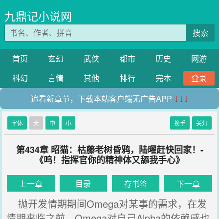
九鼎记小说网
搜索
首页
玄幻
武侠
都市
历史
网游
科幻
言情
其他
排行
完本
登录
追看新章节，下载本站客户端无广告APP
↓↓↓
字体
大
中
小
换手
关灯
第434章 昭猫：枯藤老树昏鸦，陆曜赶快回家！-
《呜！指挥官你的精神体又舔我手心》
上一章
目录
存书签
下一章
抛开发情期期间Omega对某事的需求，在发
情期来临之前，Omega对自己‌Alpha的依赖感也