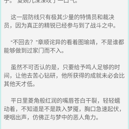
子。”夏婉儿深深叹了一口气。
这一层防线只有极其少量的特情员和裁决
员，因为真正的精锐已经参与到了战斗之中。
“不回去？”章顺诧异的看着图瑜靖，不是谁都
能够做到过家门而不入。
虽然不可否认的是，只要给予鸣人足够的时
间，让他去苦心钻研，他所获得的成就未必会比
其他天才低。
平日里菱角般红润的嘴唇苍白干裂，轻轻蠕
动着，不知道是不是跌入梦魇，胸口急速起伏，
哽咽出声，仿佛正与梦中的恶人角力。