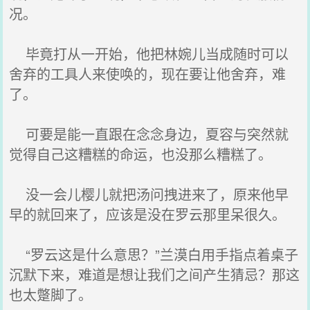
况。
毕竟打从一开始，他把林婉儿当成随时可以
舍弃的工具人来使唤的，现在要让他舍弃，难
了。
可要是能一直跟在念念身边，夏容与突然就
觉得自己这糟糕的命运，也没那么糟糕了。
没一会儿樱儿就把汤问拽进来了，原来他早
早的就回来了，应该是没在罗云那里呆很久。
“罗云这是什么意思？”兰漠白用手指点着桌子
沉默下来，难道是想让我们之间产生猜忌？那这
也太蹩脚了。