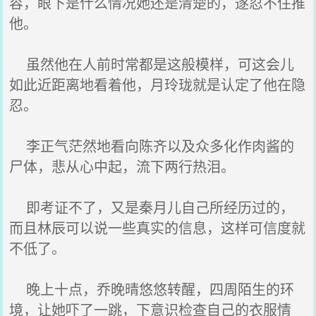
容，眼下是什么情况她还是清楚的，遂忍不住推
他。
虽然他在人前时常都是这般模样，可这会儿
如此近距离地看着他，月玲珑就是认定了他在隐
忍。
李正气茫然地看向陈齐以及众多化作肉酱的
尸体，悲从心中起，流下两行热泪。
即考证不了，又是秦月儿自己所经历过的，
而且林辰可以说一些真实的信息，这样可信度就
不低了。
晚上十点，乔晚晴悠悠转醒，四周陌生的环
境，让她吓了一跳，下意识检查自己的衣服情