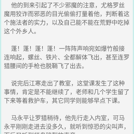
他的到来引起了不少邪魔的注意，尤格罗丝
魔用狡诈而邪恶的目光偷偷打量着他，判断着这
个施法者的实力，以及自己能不能在荒野中吃掉
这个外乡人。
蓬！蓬！蓬！蓬！一阵阵声响宛如爆竹般接
连响起，螺丝、铁片、全都解体飞出，甚至连罗
猎腰间的手枪也脱鞘飞了出去。
说完后江寒走出了教室，这堂课发生了这种
事情，肯定是不能继续了，老师和几个学生留了
下来等着救护车，其它同学则能够早点下课。
马永平让罗猎稍待，他先行走入内室，可马
永平刚刚走进去没多久，就听到惊恐的尖叫声，