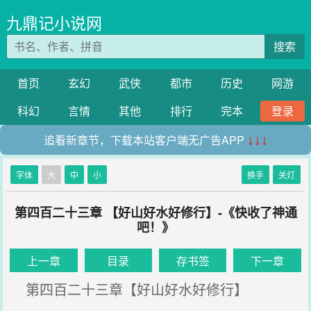
九鼎记小说网
搜索
首页
玄幻
武侠
都市
历史
网游
科幻
言情
其他
排行
完本
登录
追看新章节，下载本站客户端无广告APP
↓↓↓
字体
大
中
小
换手
关灯
第四百二十三章 【好山好水好修行】-《快收了神通
吧！》
上一章
目录
存书签
下一章
第四百二十三章【好山好水好修行】