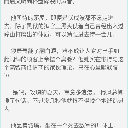
而后又听到杯盘碎裂的声音。
他所待的茅屋，即便是伏戌波都不愿走进
去，除了黑狱的狱官王黑头仗着自己曾经出入过
嶂山打磨出的体质，可以勉强进去待一会儿。
颜萧萧翻了翻白眼，难不成让人家对出手如
此阔绰的顾客上帝摆个臭脸？但她实在懒得与这
个高智商低情商的家伙理论，只在心里默默腹
诽。
“是吧，玫瑰的夏天，寓意多浪漫。”穆风总算
插了句话，不过没几秒他就恨不得找个地缝钻进
去。
他靠着城墙，坐在一个死去敌军的尸体上，