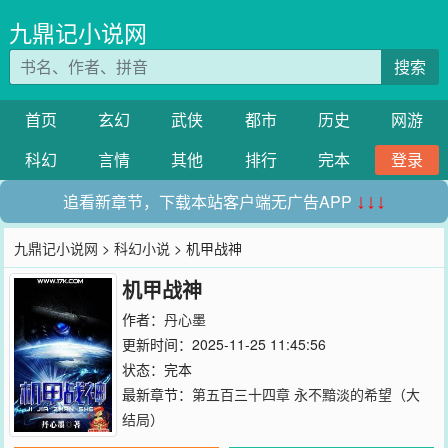
九鼎记小说网
搜索
首页
玄幻
武侠
都市
历史
网游
科幻
言情
其他
排行
完本
登录
追看新章节，下载本站客户端无广告APP
↓↓↓
九鼎记小说网
>
科幻小说
> 机甲战神
机甲战神
作者：
丹心墨
更新时间：2025-11-25 11:45:56
状态：完本
最新章节：
第五百三十四章 永不黯淡的希望（大
结局）