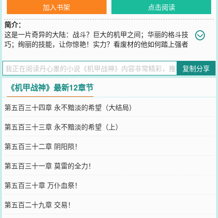
加入书架
点击阅读
简介：
这是一片奇异的大陆：战斗？巨大的机甲之间；华丽的格斗技
巧；绚丽的技能，让你惊艳！实力？看废材的他如何踏上强者
之巅？黑暗的道路再也遮掩不住他的··目光！注：本书已签约，请各位
大大们放心收藏！感谢小磊为战神创建了战神一群：【202249044】
复制分享
战神二群：【77138857】 喜欢战神的读者大大们或者对战神以后的
情节有建议的都可以加，小墨在此恭候大家的到来！推荐好友一本小
《机甲战神》最新12章节
说《网游之毒手药王》大家
您要是觉得《
机甲战神
》还不错的话请不要忘记向您QQ群和微博微信
第五百三十四章 永不黯淡的希望（大结局）
里的朋友推荐哦！
第五百三十三章 永不黯淡的希望（上）
第五百三十二章 阴阳陨！
第五百三十一章 莫雷的全力！
第五百三十章 万仆血祭！
第五百二十九章 交易！