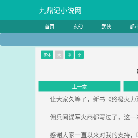
九鼎记小说网
首页
玄幻
武侠
都
字体
大
中
小
上一章
让大家久等了，新书《终极火力》
佣兵间谍军火商都写过了，这一次
感谢大家一直以来对我的支持，