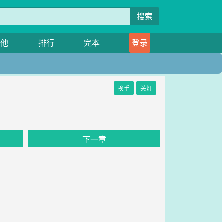
搜索
其他
排行
完本
登录
换手
关灯
》
下一章