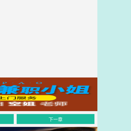
，
下一章