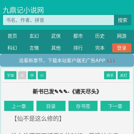
九鼎记小说网
搜索
首页
玄幻
武侠
都市
历史
网游
科幻
言情
其他
排行
完本
登录
追看新章节，下载本站客户端无广告APP
↓↓↓
字体
大
中
小
换手
关灯
新书已发✎✎✎-《诸天尽头》
上一章
目录
存书签
下一章
【仙不是这么修的】